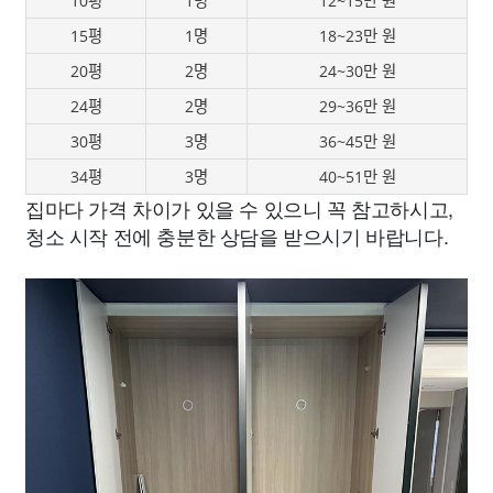
10평
1명
12~15만 원
15평
1명
18~23만 원
20평
2명
24~30만 원
24평
2명
29~36만 원
30평
3명
36~45만 원
34평
3명
40~51만 원
집마다 가격 차이가 있을 수 있으니 꼭 참고하시고,
청소 시작 전에 충분한 상담을 받으시기 바랍니다.