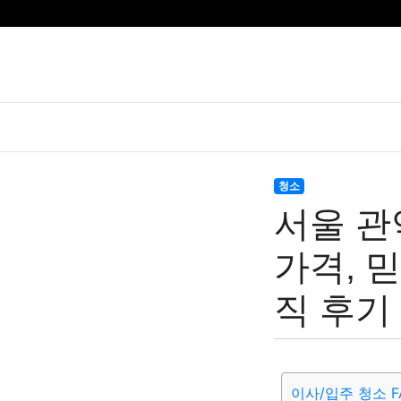
청소
서울 관
가격, 
직 후기
이사/입주 청소 F