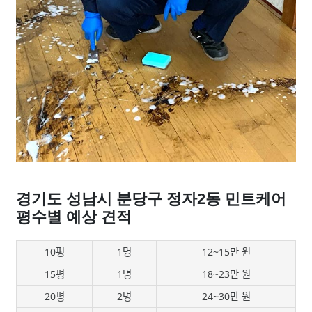
경기도 성남시 분당구 정자2동 민트케어
평수별 예상 견적
10평
1명
12~15만 원
15평
1명
18~23만 원
20평
2명
24~30만 원