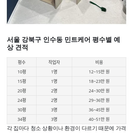
서울 강북구 인수동 민트케어 평수별 예
상 견적
평수
작업자
비용
10평
1명
12~15만 원
15평
1명
18~23만 원
20평
2명
24~30만 원
24평
2명
29~36만 원
30평
3명
36~45만 원
34평
3명
40~51만 원
각 집마다 청소 상황이나 환경이 다르기 때문에 가격