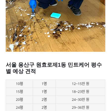
서울 용산구 원효로제1동 민트케어 평수
별 예상 견적
10평
1명
12~15만 원
15평
1명
18~23만 원
20평
2명
24~30만 원
24평
2명
29~36만 원