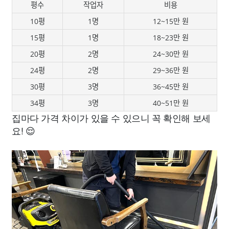
평수
작업자
비용
10평
1명
12~15만 원
15평
1명
18~23만 원
20평
2명
24~30만 원
24평
2명
29~36만 원
30평
3명
36~45만 원
34평
3명
40~51만 원
집마다 가격 차이가 있을 수 있으니 꼭 확인해 보세
요! 😌