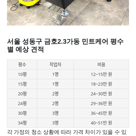
서울 성동구 금호2.3가동 민트케어 평수
별 예상 견적
평수
작업자
비용
10평
1명
12~15만 원
15평
1명
18~23만 원
20평
2명
24~30만 원
24평
2명
29~36만 원
30평
3명
36~45만 원
34평
3명
40~51만 원
각 가정의 청소 상황에 따라 가격 차이가 있을 수 있